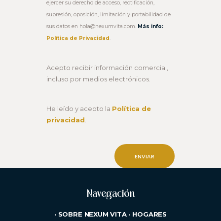
ejercer su derecho de acceso, rectificación,
supresión, oposición, limitación y portabilidad de
sus datos en hola@nexumvita.com.
Más info:
Política de Privacidad
.
Acepto recibir información comercial,
incluso por medios electrónicos.
He leído y acepto la
Política de
privacidad
.
Navegación
·
SOBRE NEXUM VITA
·
HOGARES