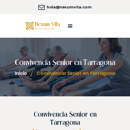
hola@nexumvita.com
SOBRE NEXUM VITA
HOGARES NEXUM
NUESTROS SERVICIOS
Convivencia Senior en Tarragona
NEXUM LIFE
COSTA DORADA
Inicio
Convivencia Senior en Tarragona
UNIVERSO NEXUM
CONTACTA
Convivencia Senior en
Tarragona