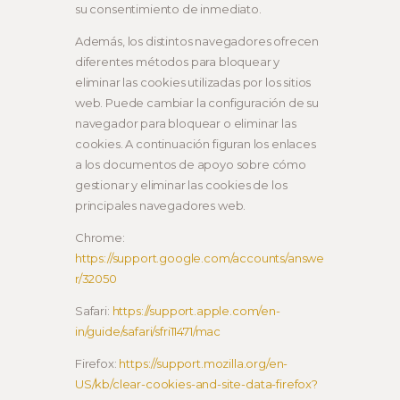
su consentimiento de inmediato.
Además, los distintos navegadores ofrecen
diferentes métodos para bloquear y
eliminar las cookies utilizadas por los sitios
web. Puede cambiar la configuración de su
navegador para bloquear o eliminar las
cookies. A continuación figuran los enlaces
a los documentos de apoyo sobre cómo
gestionar y eliminar las cookies de los
principales navegadores web.
Chrome:
https://support.google.com/accounts/answe
r/32050
Safari:
https://support.apple.com/en-
in/guide/safari/sfri11471/mac
Firefox:
https://support.mozilla.org/en-
US/kb/clear-cookies-and-site-data-firefox?