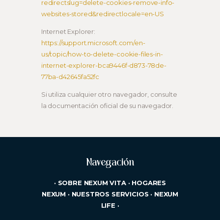
redirectslug=delete-cookies-remove-info-
websites-stored&redirectlocale=en-US
Internet Explorer:
https://support.microsoft.com/en-
us/topic/how-to-delete-cookie-files-in-
internet-explorer-bca9446f-d873-78de-
77ba-d42645fa52fc
Si utiliza cualquier otro navegador, consulte
la documentación oficial de su navegador.
Navegación
·
SOBRE NEXUM VITA
·
HOGARES
NEXUM
·
NUESTROS SERVICIOS
·
NEXUM
LIFE
·