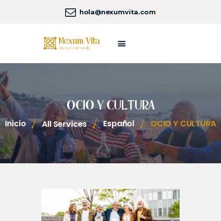
hola@nexumvita.com
SOBRE NEXUM VITA
HOGARES NEXUM
NUESTROS SERVICIOS
OCIO Y CULTURA
NEXUM LIFE
COSTA DORADA
Inicio
Español
OCIO Y CULTURA
All Services
UNIVERSO NEXUM
CONTACTA