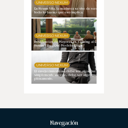
UNIVERSO NEXUM
En Nexum Vita, la madurez se vive de verdad, con
todo lo bueno que eso implica.
UNIVERSO NEXUM
Residencias de Mayores vs. Coliving al Estilo
Nexum Vita: ¿Qué Modelo Elegir?
UNIVERSO NEXUM
El envejecimiento no debe ser algo que
simplemente sucede; debe ser algo que se vive
plenamente.
Navegación