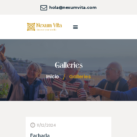
hola@nexumvita.com
SOBRE NEXUM VITA
HOGARES NEXUM
NUESTROS SERVICIOS
Galleries
NEXUM LIFE
COSTA DORADA
Inicio
Galleries
UNIVERSO NEXUM
CONTACTA
11/12/2024
Fachada