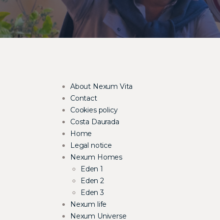
About Nexum Vita
Contact
Cookies policy
Costa Daurada
Home
Legal notice
Nexum Homes
Eden 1
Eden 2
Eden 3
Nexum life
Nexum Universe